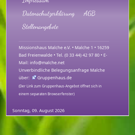
Datenschutzerklärung
AGB
Stellenangebote
Missionshaus Malche e.V. • Malche 1 • 16259
Bad Freienwalde • Tel. (0 33 44) 42 97 80 • E-
Mail:
info@malche.net
Unverbindliche Belegungsanfrage Malche
über:
Gruppenhaus.de
(Der Link zum Gruppenhaus-Angebot öffnet sich in
einem separaten Browserfenster)
Sonntag, 09. August 2026