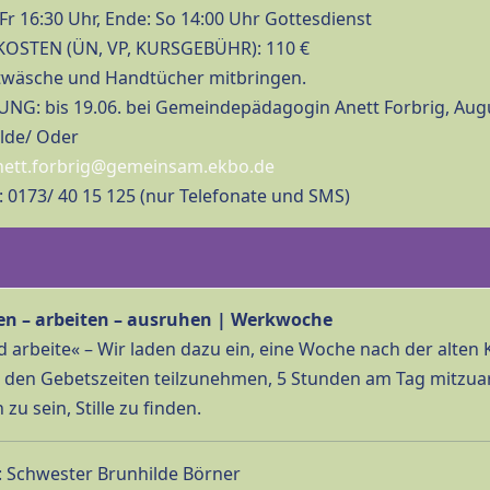
Fr 16:30 Uhr, Ende: So 14:00 Uhr Gottesdienst
OSTEN (ÜN, VP, KURSGEBÜHR): 110 €
ttwäsche und Handtücher mitbringen.
G: bis 19.06. bei Gemeindepädagogin Anett Forbrig, Augu
lde/ Oder
nett.forbrig@gemeinsam.ekbo.de
 0173/ 40 15 125 (nur Telefonate und SMS)
en – arbeiten – ausruhen | Werkwoche
 arbeite« – Wir laden dazu ein, eine Woche nach der alten 
n den Gebetszeiten teilzunehmen, 5 Stunden am Tag mitzuar
zu sein, Stille zu finden.
 Schwester Brunhilde Börner