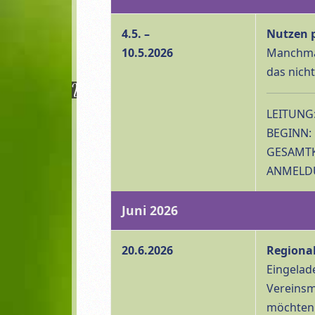
4.5. –
Nutzen p
10.5.2026
Manchmal
das nich
Willkommen! Großes Gästehaus der Ma
LEITUNG:
BEGINN: 
GESAMTK
ANMELDUN
Juni 2026
20.6.2026
Regional
Eingelad
Vereinsm
möchten