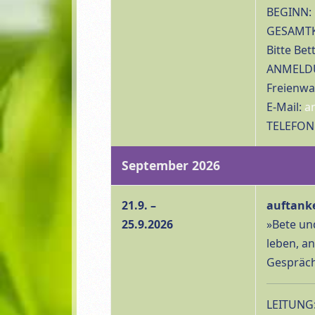
BEGINN: 
GESAMTK
Bitte Be
ANMELDUN
Freienwa
E-Mail:
a
TELEFON:
September 2026
21.9. –
auftank
25.9.2026
»Bete und
leben, a
Gespräch 
LEITUNG: