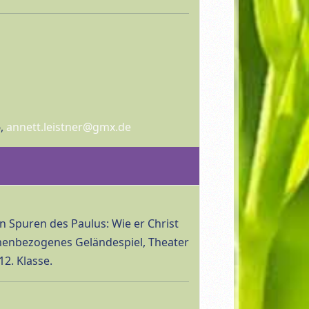
6,
annett.leistner@gmx.de
n Spuren des Paulus: Wie er Christ
emenbezogenes Geländespiel, Theater
12. Klasse.