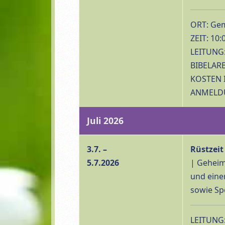
ORT: Gem
ZEIT: 10:
LEITUNG:
BIBELARBE
KOSTEN 
ANMELDUN
Juli 2026
3.7. –
Rüstzeit
5.7.2026
| Geheim
und eine
sowie Spo
LEITUNG: