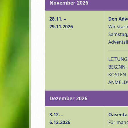
November 2026
28.11. –
Den Adv
29.11.2026
Wir star
Samstag,
Adventsl
LEITUNG:
BEGINN: 
KOSTEN: D
ANMELDUN
Dezember 2026
3.12. –
Oasentag
6.12.2026
Für manc