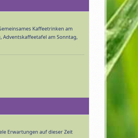
. Gemeinsames Kaffeetrinken am
, Adventskaffeetafel am Sonntag,
ele Erwartungen auf dieser Zeit