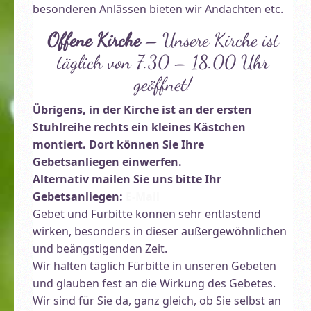
besonderen Anlässen bieten wir Andachten etc.
Offene Kirche
– Unsere Kirche ist
täglich von 7.30 – 18.00 Uhr
geöffnet!
Übrigens, in der Kirche ist an der ersten
Willkommen! Großes Gästehaus der Malche …
Stuhlreihe rechts ein kleines Kästchen
montiert. Dort können Sie Ihre
Gebetsanliegen einwerfen.
Alternativ mailen Sie uns bitte Ihr
Gebetsanliegen:
E-Mail
Gebet und Fürbitte können sehr entlastend
wirken, besonders in dieser außergewöhnlichen
und beängstigenden Zeit.
Wir halten täglich Fürbitte in unseren Gebeten
und glauben fest an die Wirkung des Gebetes.
Wir sind für Sie da, ganz gleich, ob Sie selbst an