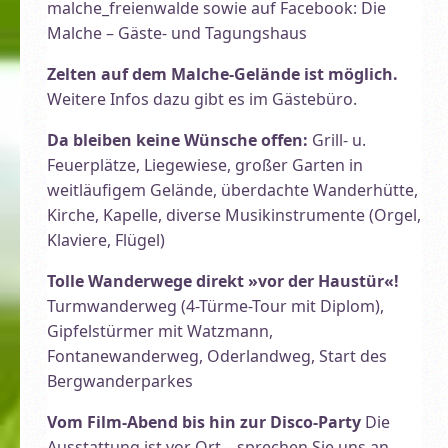
malche_freienwalde sowie auf Facebook: Die
Malche – Gäste- und Tagungshaus
Zelten auf dem Malche-Gelände ist möglich.
Weitere Infos dazu gibt es im Gästebüro.
Da bleiben keine Wünsche offen:
Grill- u.
Feuerplätze, Liegewiese, großer Garten in
weitläufigem Gelände, überdachte Wanderhütte,
Kirche, Kapelle, diverse Musikinstrumente (Orgel,
Klaviere, Flügel)
Tolle Wanderwege direkt »vor der Haustür«!
Turmwanderweg (4-Türme-Tour mit Diplom),
Gipfelstürmer mit Watzmann,
Fontanewanderweg, Oderlandweg, Start des
Bergwanderparkes
Vom Film-Abend bis hin zur Disco-Party
Die
Ausstattung ist vor Ort – sprechen Sie uns an.