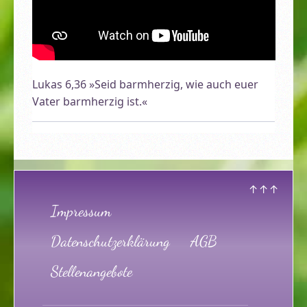
Lukas 6,36 »Seid barmherzig, wie auch euer
Vater barmherzig ist.«
↑↑↑
Impressum
Datenschutzerklärung
AGB
Stellenangebote