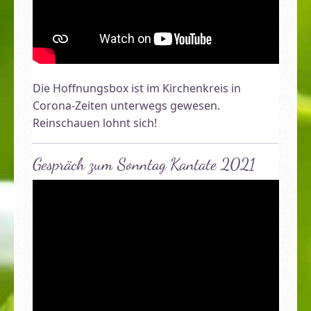
Die Hoffnungsbox ist im Kirchenkreis in
Corona-Zeiten unterwegs gewesen.
Reinschauen lohnt sich!
Gespräch zum Sonntag Kantate 2021